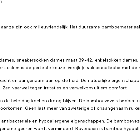
n.
aar ze zijn ook milieuvriendelijk. Het duurzame bamboemateriaal
en dames, sneakersokken dames maat 39-42, enkelsokken dame
sokken is de perfecte keuze. Verrijk je sokkencollectie met de
 zacht en aangenaam aan op de huid. De natuurlijke eigenschap
. Zeg vaarwel tegen irritaties en verwelkom ultiem comfort.
n de hele dag koel en droog blijven. De bamboevezels hebben 
orkomen. Geen last meer van zweterige of onaangenaam ruike
 antibacteriële en hypoallergene eigenschappen. De bamboeveze
ngename geuren wordt verminderd. Bovendien is bamboe hypoall