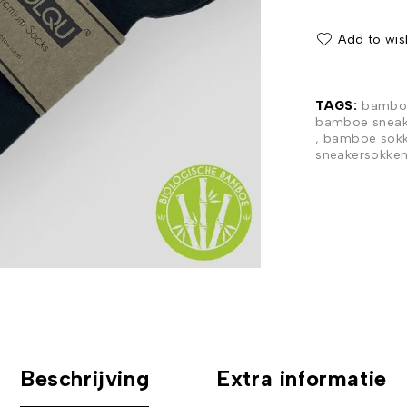
TAGS:
bamboe
bamboe sneak
,
bamboe sokk
sneakersokke
Beschrijving
Extra informatie