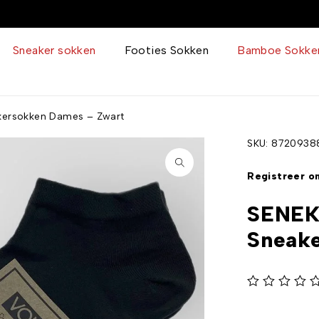
Sneaker sokken
Footies Sokken
Bamboe Sokke
kersokken Dames – Zwart
SKU:
8720938
Registreer om
SENEK
Sneak
uit 5