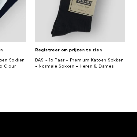
en
Registreer om prijzen te zien
R
toen Sokken
BAS - 16 Paar - Premium Katoen Sokken
B
x Clour
- Normale Sokken - Heren & Dames
-
D