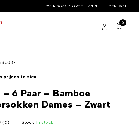
OVER SOKKEN GROOTHANDEL
CONTACT
n
0
885037
 prijzen te zien
 – 6 Paar – Bamboe
ersokken Dames – Zwart
Stock:
In stock
(0)